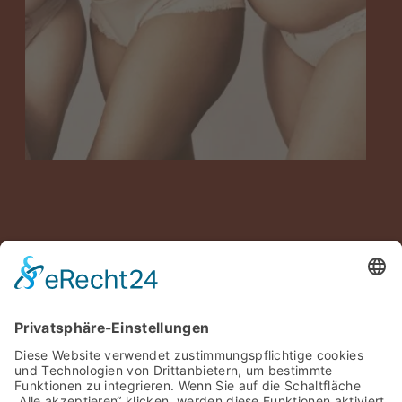
BLOG
AKTUELLES
MÖGLICHKEITEN
TECHNIKEN
BEHANDLUNGSARTEN
Bei uns findest du alle Informationen, rund um deinen
Kinderwunsch. Außerdem stehen wir dir mit Herz,