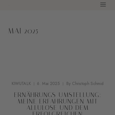
Skip
to
the
content
MAI 2025
KIWUTALK
6. Mai 2025
By
Christoph Schmid
ERNÄHRUNGS-UMSTELLUNG:
MEINE ERFAHRUNGEN MIT
ALLULOSE UND DEM
ERFOLGREICHEN