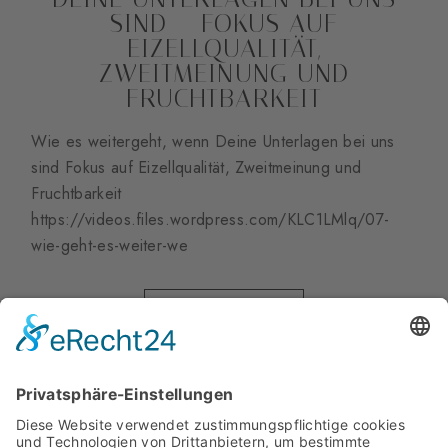
SIND – FOKUS AUF
EIZELLQUALITÄT,
ZWEITMEINUNG UND
FRUCHTBARKEIT
Wie es weitergeht, wenn Deine Unterlagen bei uns
sind Fokus auf Eizellqualität, Zweitmeinung und
Fruchtbarkeit
https://videos.files.wordpress.com/KLC1LMlq/07-
wie-geht-es-weiter-we
READ MORE