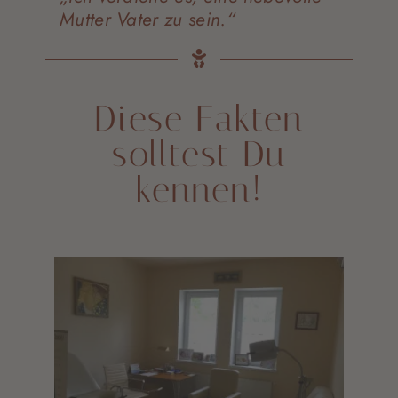
Mutter Vater zu sein.“
D
i
e
s
e
F
a
k
t
e
n
s
o
l
l
t
e
s
t
D
u
k
e
n
n
e
n
!