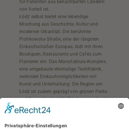
für Patienten aus benachbarten Ländern
von Vorteil ist.
Łódź selbst bietet eine lebendige
Mischung aus Geschichte, Kultur und
moderner Urbanität. Die berühmte
Piotrkowska-Straße, eine der längsten
Einkaufsstraßen Europas, lädt mit ihren
Boutiquen, Restaurants und Cafés zum
Flanieren ein. Das Manufaktura-Komplex,
eine umgebaute ehemalige Textilfabrik,
verbindet Einkaufsmöglichkeiten mit
Kunst und Unterhaltung. Die Region um
Łódź ist zudem geprägt von grünen Parks
und Seen, die ideal für Erholungssuchende
sind.
Neugierig auf die Klinik